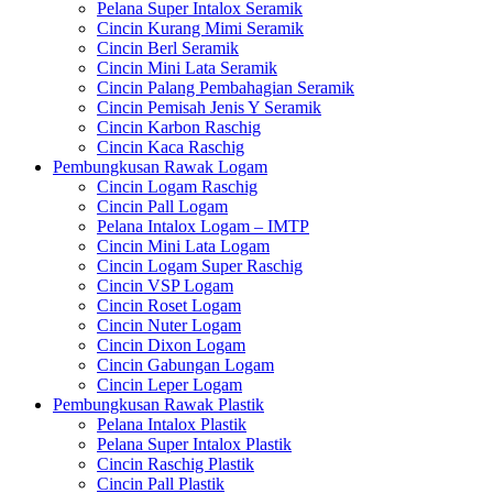
Pelana Super Intalox Seramik
Cincin Kurang Mimi Seramik
Cincin Berl Seramik
Cincin Mini Lata Seramik
Cincin Palang Pembahagian Seramik
Cincin Pemisah Jenis Y Seramik
Cincin Karbon Raschig
Cincin Kaca Raschig
Pembungkusan Rawak Logam
Cincin Logam Raschig
Cincin Pall Logam
Pelana Intalox Logam – IMTP
Cincin Mini Lata Logam
Cincin Logam Super Raschig
Cincin VSP Logam
Cincin Roset Logam
Cincin Nuter Logam
Cincin Dixon Logam
Cincin Gabungan Logam
Cincin Leper Logam
Pembungkusan Rawak Plastik
Pelana Intalox Plastik
Pelana Super Intalox Plastik
Cincin Raschig Plastik
Cincin Pall Plastik