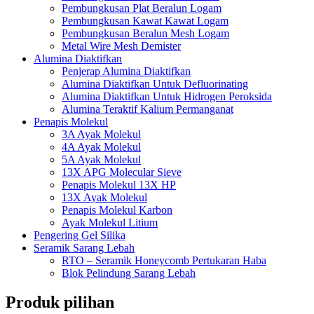
Pembungkusan Plat Beralun Logam
Pembungkusan Kawat Kawat Logam
Pembungkusan Beralun Mesh Logam
Metal Wire Mesh Demister
Alumina Diaktifkan
Penjerap Alumina Diaktifkan
Alumina Diaktifkan Untuk Defluorinating
Alumina Diaktifkan Untuk Hidrogen Peroksida
Alumina Teraktif Kalium Permanganat
Penapis Molekul
3A Ayak Molekul
4A Ayak Molekul
5A Ayak Molekul
13X APG Molecular Sieve
Penapis Molekul 13X HP
13X Ayak Molekul
Penapis Molekul Karbon
Ayak Molekul Litium
Pengering Gel Silika
Seramik Sarang Lebah
RTO – Seramik Honeycomb Pertukaran Haba
Blok Pelindung Sarang Lebah
Produk pilihan