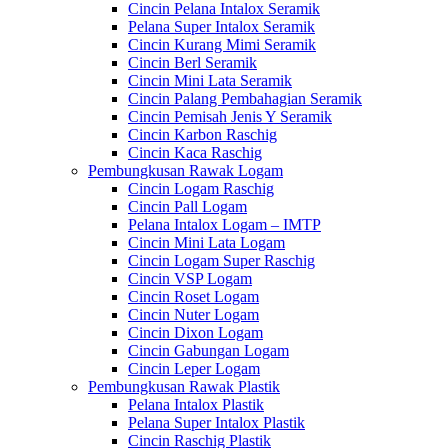
Cincin Pelana Intalox Seramik
Pelana Super Intalox Seramik
Cincin Kurang Mimi Seramik
Cincin Berl Seramik
Cincin Mini Lata Seramik
Cincin Palang Pembahagian Seramik
Cincin Pemisah Jenis Y Seramik
Cincin Karbon Raschig
Cincin Kaca Raschig
Pembungkusan Rawak Logam
Cincin Logam Raschig
Cincin Pall Logam
Pelana Intalox Logam – IMTP
Cincin Mini Lata Logam
Cincin Logam Super Raschig
Cincin VSP Logam
Cincin Roset Logam
Cincin Nuter Logam
Cincin Dixon Logam
Cincin Gabungan Logam
Cincin Leper Logam
Pembungkusan Rawak Plastik
Pelana Intalox Plastik
Pelana Super Intalox Plastik
Cincin Raschig Plastik