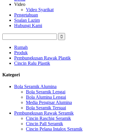
Video
Video Syarikat
Pengetahuan
Soalan Lazim
Hubungi Kami
Rumah
Produk
Pembungkusan Rawak Plastik
Cincin Ralu Plastik
Kategori
Bola Seramik Alumina
Bola Seramik Lengai
Bola Alumina Lengai
Media Pengisar Alumina
Bola Seramik Tersuai
Pembungkusan Rawak Seramik
Cincin Raschig Seramik
Cincin Pall Seramik
Cincin Pelana Intalox Seramik