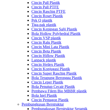
Cincin Pall Plastik
Cincin Pall PTFE
Cincin Raschig PTFE
Cincin Roset Plastik
Pek Q plastik
Tiga-pak plastik
Cincin Kepingan Salji Plastik
Bola Hollow Polyhedral Plastik
Cincin VSP plastik
Cincin Ralu Plastik
Cincin Mini Lata Plastik
Cincin Beta Plastik
Cincin Hiflow Plastik
Lanpack plastik
Cincin Heilex Plastik
Cincin Konjugasi Plastik
Cincin Super Raschig Plastik
Bola Terapung Berongga Plastik
Cincin Leper Plastik
Bola Penutup Cecair Plastik
Pembawa Filem Bio MBBR plastik
Bola Igel Plastik
Cincin Pentagon Plastik
Pembungkusan Berstruktur
Pembungkusan Berstruktur Seramik