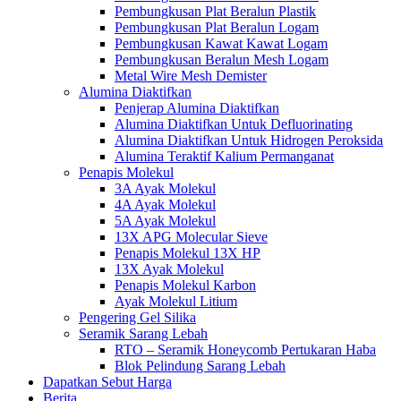
Pembungkusan Plat Beralun Plastik
Pembungkusan Plat Beralun Logam
Pembungkusan Kawat Kawat Logam
Pembungkusan Beralun Mesh Logam
Metal Wire Mesh Demister
Alumina Diaktifkan
Penjerap Alumina Diaktifkan
Alumina Diaktifkan Untuk Defluorinating
Alumina Diaktifkan Untuk Hidrogen Peroksida
Alumina Teraktif Kalium Permanganat
Penapis Molekul
3A Ayak Molekul
4A Ayak Molekul
5A Ayak Molekul
13X APG Molecular Sieve
Penapis Molekul 13X HP
13X Ayak Molekul
Penapis Molekul Karbon
Ayak Molekul Litium
Pengering Gel Silika
Seramik Sarang Lebah
RTO – Seramik Honeycomb Pertukaran Haba
Blok Pelindung Sarang Lebah
Dapatkan Sebut Harga
Berita