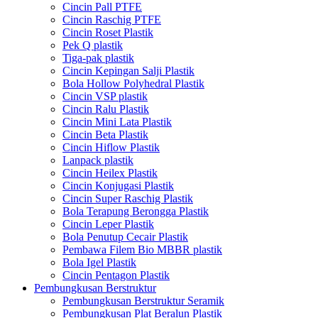
Cincin Pall PTFE
Cincin Raschig PTFE
Cincin Roset Plastik
Pek Q plastik
Tiga-pak plastik
Cincin Kepingan Salji Plastik
Bola Hollow Polyhedral Plastik
Cincin VSP plastik
Cincin Ralu Plastik
Cincin Mini Lata Plastik
Cincin Beta Plastik
Cincin Hiflow Plastik
Lanpack plastik
Cincin Heilex Plastik
Cincin Konjugasi Plastik
Cincin Super Raschig Plastik
Bola Terapung Berongga Plastik
Cincin Leper Plastik
Bola Penutup Cecair Plastik
Pembawa Filem Bio MBBR plastik
Bola Igel Plastik
Cincin Pentagon Plastik
Pembungkusan Berstruktur
Pembungkusan Berstruktur Seramik
Pembungkusan Plat Beralun Plastik