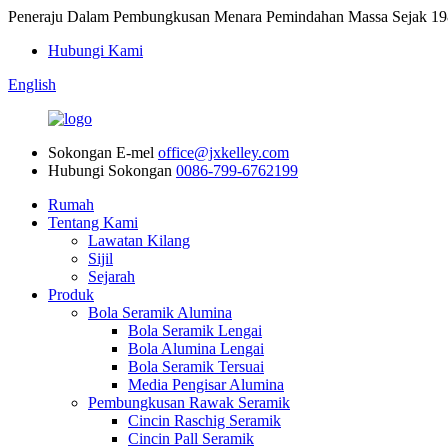
Peneraju Dalam Pembungkusan Menara Pemindahan Massa Sej
Hubungi Kami
English
Sokongan E-mel
office@jxkelley.com
Hubungi Sokongan
0086-799-6762199
Rumah
Tentang Kami
Lawatan Kilang
Sijil
Sejarah
Produk
Bola Seramik Alumina
Bola Seramik Lengai
Bola Alumina Lengai
Bola Seramik Tersuai
Media Pengisar Alumina
Pembungkusan Rawak Seramik
Cincin Raschig Seramik
Cincin Pall Seramik